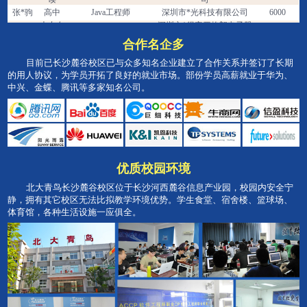
张*驹
高中
Java工程师
深圳市*光科技有限公司
6000
大专在
深圳市*得安罗格朗电子股
郭*华
Java工程师
6000
读
份有限公司
大专在
合作名企多
朱*裕
Java工程师
深圳市*思维软件有限公司
5000
读
大专在
深圳市*云新创科技有限公
目前已长沙麓谷校区已与众多知名企业建立了合作关系并签订了长期
王*同学
Java工程师
6500
读
司
的用人协议，为学员开拓了良好的就业市场。部份学员高薪就业于华为、
大专在
李*同学
Java工程师
深圳市*码科技有限公司
6000
中兴、金蝶、腾讯等多家知名公司。
读
彭*同学
大专
Java工程师
星*信通科技有限公司
7500
大专在
深圳市*义网络技术有限公
王*星
Java工程师
8000
读
司
大专在
深圳市*开信息技术有限公
刘*泳
Java工程师
8500
读
司
大专在
长沙*腾软件有限公司广州
廖*飞
Java工程师
9000
优质校园环境
读
分公司
本科在
长沙前*数金融服务有限公
胡*松
Java工程师
10000
北大青鸟长沙麓谷校区位于长沙河西麓谷信息产业园，校园内安全宁
读
司
静，拥有其它校区无法比拟教学环境优势。学生食堂、宿舍楼、篮球场、
体育馆，各种生活设施一应俱全。