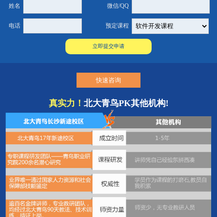
姓名
微信/QQ
电话
预定课程
快速咨询
真实力！
北大青鸟PK其他机构!