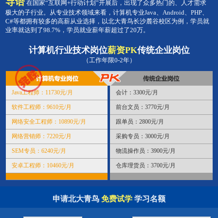
导语
在国家“互联网+行动计划”开展后，出现了众多热门的、人才需求
极大的子行业。从专业技术领域来看，计算机专业Java、Android、PHP、
C#等都拥有较多的高薪从业选择，以北大青鸟长沙麓谷校区为例，学员就
业率就达到了98.7%，学员就业薪年薪超过了20万。
计算机行业技术岗位
薪资PK
传统企业岗位
（工作年限0-2年）
Java工程师：11730元/月
会计：3300元/月
软件工程师：9610元/月
前台文员：3770元/月
网络安全工程师：10890元/月
跟单员：2800元/月
网络营销师：7220元/月
采购专员：3000元/月
SEM专员：6240元/月
物流操作员：3900元/月
安卓工程师：10460元/月
仓库理货员：3700元/月
申请北大青鸟
免费试学
学习名额