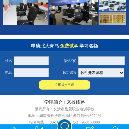
申请北大青鸟
免费试学
学习名额
姓名
微信/QQ
电话
预定课程
学院简介
来校线路
丨
版权所有：长沙市岳麓职业培训学校
地址：湖南省长沙市高新区麓谷麓松路679号
报名热线：400-160-2868 QQ：963153008