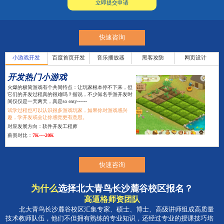
快速咨询
小游戏开发
百度首页开发
音乐播放器
黑客攻防
网页设计
开发热门小游戏
火爆的极简游戏有个共同特点：让玩家根本停不下来，但
它们的开发过程真的很难吗？据说，不少知名手游开发时
间仅仅是一天两天，真是so easy~~~~
试学过程也可以认识很多游戏玩家，如果你对游戏感兴
趣，学开发或会让你感觉更有意思。
对应发展方向：软件开发工程师
薪资对比：
7K----20K
快速咨询
为什么
选择北大青鸟长沙麓谷校区报名？
高逼格师资团队
北大青鸟长沙麓谷校区汇集专家、硕士、博士、高级讲师组成高质量
技术教师队伍，他们不但拥有熟练的专业知识，还经过专业的授课技巧培