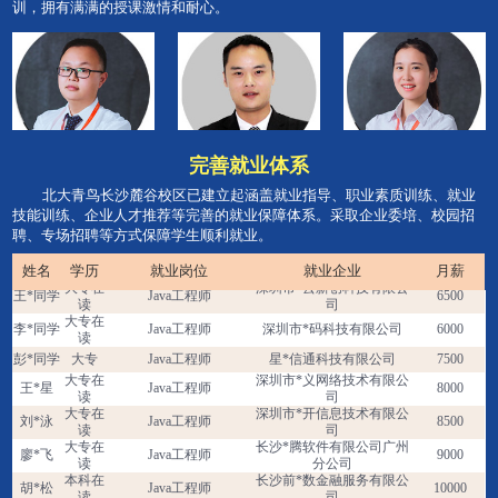
训，拥有满满的授课激情和耐心。
完善就业体系
张*驹
高中
Java工程师
深圳市*光科技有限公司
6000
北大青鸟长沙麓谷校区已建立起涵盖就业指导、职业素质训练、就业
大专在
深圳市*得安罗格朗电子股
技能训练、企业人才推荐等完善的就业保障体系。采取企业委培、校园招
郭*华
Java工程师
6000
读
份有限公司
聘、专场招聘等方式保障学生顺利就业。
大专在
朱*裕
Java工程师
深圳市*思维软件有限公司
5000
读
姓名
学历
就业岗位
就业企业
月薪
大专在
深圳市*云新创科技有限公
王*同学
Java工程师
6500
读
司
大专在
李*同学
Java工程师
深圳市*码科技有限公司
6000
读
彭*同学
大专
Java工程师
星*信通科技有限公司
7500
大专在
深圳市*义网络技术有限公
王*星
Java工程师
8000
读
司
大专在
深圳市*开信息技术有限公
刘*泳
Java工程师
8500
读
司
大专在
长沙*腾软件有限公司广州
廖*飞
Java工程师
9000
读
分公司
本科在
长沙前*数金融服务有限公
胡*松
Java工程师
10000
读
司