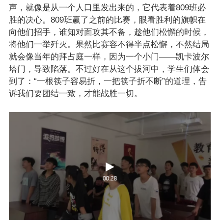
声，就像是从一个人口里发出来的，它代表着809班必
胜的决心。809班赢了之前的比赛，眼看胜利的旗帜在
向他们招手，谁知对面攻其不备，趁他们松懈的时候，
将他们一举歼灭。果然比赛容不得半点松懈，不然结局
就会像当年的拜占庭一样，因为一个小门——凯卡波尔
塔门，导致陷落。不过好在从这个拔河中，学生们体会
到了：“一根筷子容易折，一把筷子折不断”的道理，告
诉我们要团结一致，才能战胜一切。