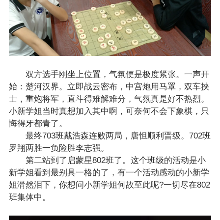
双方选手刚坐上位置，气氛便是极度紧张。一声开
始：楚河汉界。立即战云密布，中宫炮用马罩，双车挟
士，重炮将军，直斗得难解难分，气氛真是好不热烈。
小新学姐当时真想加入其中啊，可奈何不会下象棋，只
悔得牙都青了。
最终703班戴浩森连败两局，唐怛顺利晋级。702班
罗翔两胜一负险胜李志强。
第二站到了启蒙星802班了。这个班级的活动是小
新学姐看到最别具一格的了，有一个活动感动的小新学
姐潸然泪下，你想问小新学姐何故至此呢?一切尽在802
班集体中。