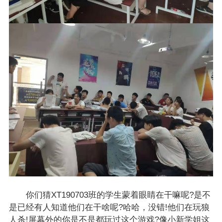
你们猜XT190703班的学生蒙着眼睛在干嘛呢?是不
是已经有人知道他们在干啥呢?哈哈，没错!他们在玩狼
人杀!屏幕外的你是不是都玩过这个游戏?像小新学姐这