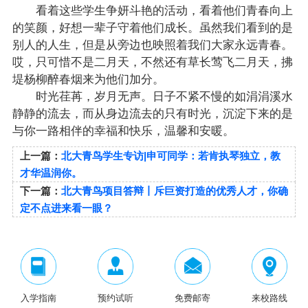
看着这些学生争妍斗艳的活动，看着他们青春向上
的笑颜，好想一辈子守着他们成长。虽然我们看到的是
别人的人生，但是从旁边也映照着我们大家永远青春。
哎，只可惜不是二月天，不然还有草长莺飞二月天，拂
堤杨柳醉春烟来为他们加分。
时光荏苒，岁月无声。日子不紧不慢的如涓涓溪水
静静的流去，而从身边流去的只有时光，沉淀下来的是
与你一路相伴的幸福和快乐，温馨和安暖。
上一篇：
北大青鸟学生专访|申可同学：若肯执琴独立，教
才华温润你。
下一篇：
北大青鸟项目答辩丨斥巨资打造的优秀人才，你确
定不点进来看一眼？
入学指南
预约试听
免费邮寄
来校路线