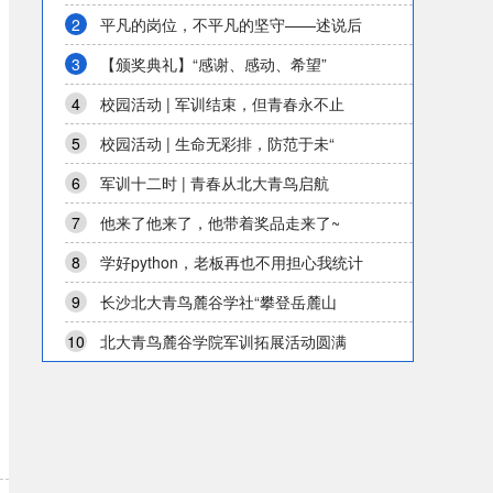
2
平凡的岗位，不平凡的坚守——述说后
3
【颁奖典礼】“感谢、感动、希望”
4
校园活动 | 军训结束，但青春永不止
5
校园活动 | 生命无彩排，防范于未“
6
军训十二时 | 青春从北大青鸟启航
7
他来了他来了，他带着奖品走来了~
8
学好python，老板再也不用担心我统计
9
长沙北大青鸟麓谷学社“攀登岳麓山
10
北大青鸟麓谷学院军训拓展活动圆满