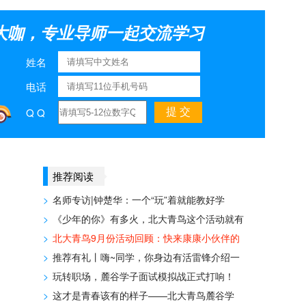
大咖，专业导师一起交流学习
姓名
电话
Q Q
推荐阅读
>
名师专访|钟楚华：一个“玩”着就能教好学
>
《少年的你》有多火，北大青鸟这个活动就有
>
北大青鸟9月份活动回顾：快来康康小伙伴的
>
推荐有礼丨嗨~同学，你身边有活雷锋介绍一
>
玩转职场，麓谷学子面试模拟战正式打响！
>
这才是青春该有的样子——北大青鸟麓谷学